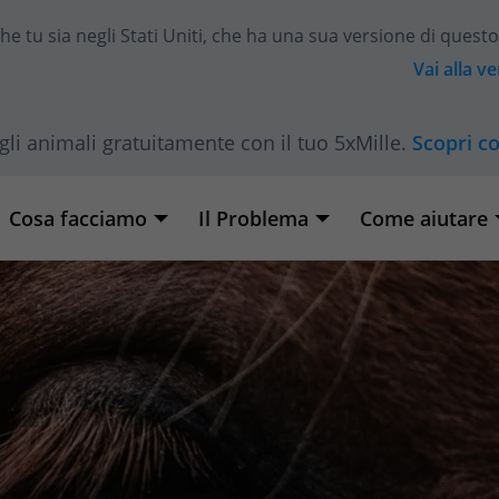
he tu sia
negli Stati Uniti
, che ha una sua versione di questo
Vai alla v
gli animali gratuitamente con il tuo 5xMille.
Scopri c
Cosa facciamo
Il Problema
Come aiutare