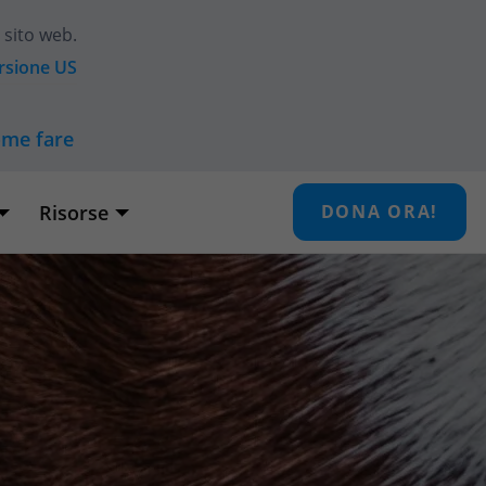
 sito web.
ersione
US
ome fare
Risorse
DONA ORA!