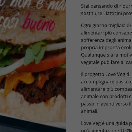
Stai pensando di ridurr
sostituire i latticini p
Ogni giorno migliaia d
alimentari più consapev
sofferenza degli animali
propria impronta ecol
Qualunque sia la motiv
vegetale può fare al ca
Il progetto Love Veg di
accompagnare passo do
alimentare più compassi
animale con prodotti c
passo in avanti verso i
animali.
Love Veg è una guida per
un’alimentazione 100% v