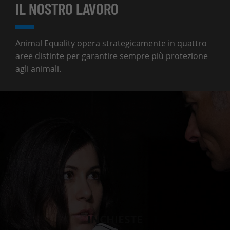
IL NOSTRO LAVORO
Animal Equality opera strategicamente in quattro
aree distinte per garantire sempre più protezione
agli animali.
INCHIESTE