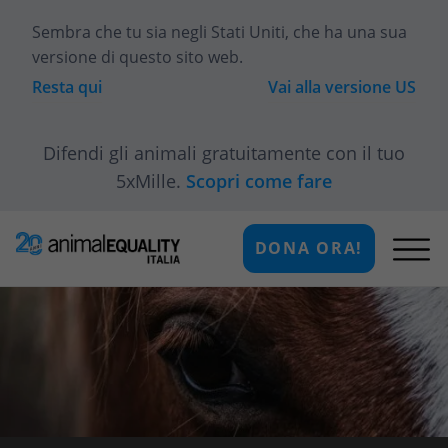
Sembra che tu sia
negli Stati Uniti
, che ha una sua
versione di questo sito web.
Resta qui
Vai alla versione
US
Difendi gli animali gratuitamente con il tuo
5xMille.
Scopri come fare
DONA ORA!