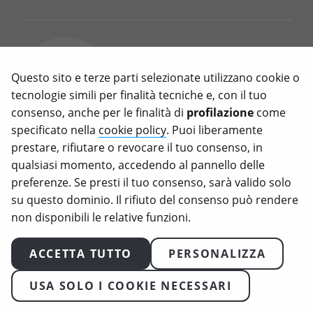
Meat Sounding: il divieto
UE sui nomi veg è una
Questo sito e terze parti selezionate utilizzano cookie o
legge inutile (e ipocrita)
tecnologie simili per finalità tecniche e, con il tuo
consenso, anche per le finalità di
profilazione
come
Marzo 11, 2026
specificato nella
cookie policy
. Puoi liberamente
prestare, rifiutare o revocare il tuo consenso, in
C’è voluto quasi un decennio di
qualsiasi momento, accedendo al pannello delle
battaglie, voti e capovolgimenti
preferenze. Se presti il tuo consenso, sarà valido solo
per arrivare a uno dei risultati più
su questo dominio. Il rifiuto del consenso può rendere
surreali della legislazione europea
non disponibili le relative funzioni.
recente, quello sul meat
sounding: d’ora in poi, chiamare
ACCETTA TUTTO
PERSONALIZZA
“bistecca” un prodotto a base
vegetale sarà illegale in Europa.
USA SOLO I COOKIE NECESSARI
Cos’è il meat sounding e perché
l’UE vuole vietarlo Il “meat