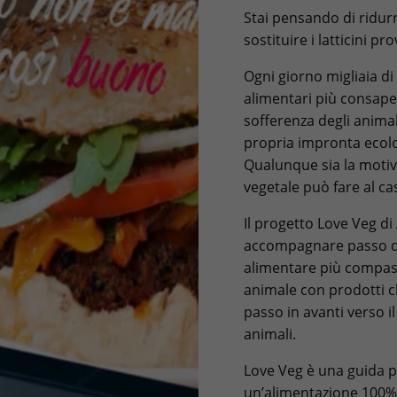
Stai pensando di ridurr
sostituire i latticini p
Ogni giorno migliaia d
alimentari più consapev
sofferenza degli animali
propria impronta ecol
Qualunque sia la motiv
vegetale può fare al ca
Il progetto Love Veg di
accompagnare passo do
alimentare più compassi
animale con prodotti c
passo in avanti verso i
animali.
Love Veg è una guida per
un’alimentazione 100% v