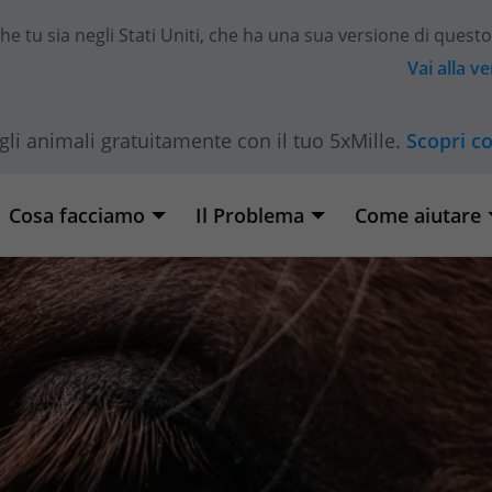
he tu sia
negli Stati Uniti
, che ha una sua versione di questo
Vai alla v
gli animali gratuitamente con il tuo 5xMille.
Scopri c
Cosa facciamo
Il Problema
Come aiutare