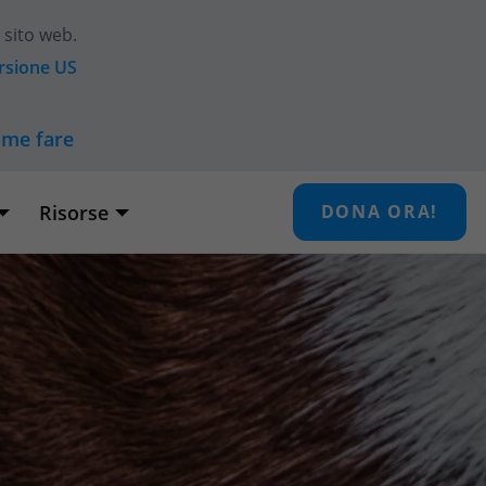
 sito web.
ersione
US
ome fare
Risorse
DONA ORA!