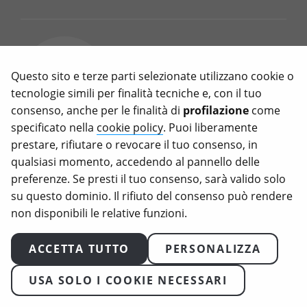
Meat Sounding: il divieto
UE sui nomi veg è una
Questo sito e terze parti selezionate utilizzano cookie o
legge inutile (e ipocrita)
tecnologie simili per finalità tecniche e, con il tuo
consenso, anche per le finalità di
profilazione
come
Marzo 11, 2026
specificato nella
cookie policy
. Puoi liberamente
prestare, rifiutare o revocare il tuo consenso, in
C’è voluto quasi un decennio di
qualsiasi momento, accedendo al pannello delle
battaglie, voti e capovolgimenti
preferenze. Se presti il tuo consenso, sarà valido solo
per arrivare a uno dei risultati più
su questo dominio. Il rifiuto del consenso può rendere
surreali della legislazione europea
non disponibili le relative funzioni.
recente, quello sul meat
sounding: d’ora in poi, chiamare
ACCETTA TUTTO
PERSONALIZZA
“bistecca” un prodotto a base
vegetale sarà illegale in Europa.
USA SOLO I COOKIE NECESSARI
Cos’è il meat sounding e perché
l’UE vuole vietarlo Il “meat