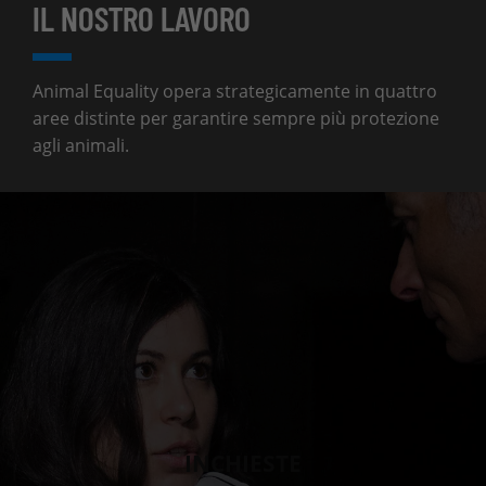
IL NOSTRO LAVORO
Animal Equality opera strategicamente in quattro
aree distinte per garantire sempre più protezione
agli animali.
INCHIESTE