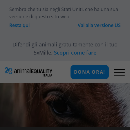
Sembra che tu sia
negli Stati Uniti
, che ha una sua
versione di questo sito web.
Resta qui
Vai alla versione
US
Difendi gli animali gratuitamente con il tuo
5xMille.
Scopri come fare
DONA ORA!