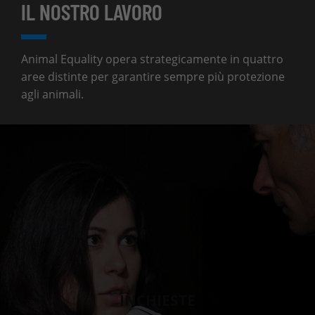
IL NOSTRO LAVORO
Animal Equality opera strategicamente in quattro
aree distinte per garantire sempre più protezione
agli animali.
INCHIESTE