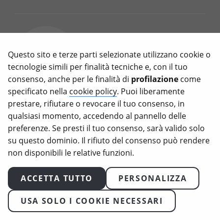
Meat Sounding: il divieto
UE sui nomi veg è una
Questo sito e terze parti selezionate utilizzano cookie o
legge inutile (e ipocrita)
tecnologie simili per finalità tecniche e, con il tuo
consenso, anche per le finalità di
profilazione
come
Marzo 11, 2026
specificato nella
cookie policy
. Puoi liberamente
prestare, rifiutare o revocare il tuo consenso, in
C’è voluto quasi un decennio di
qualsiasi momento, accedendo al pannello delle
battaglie, voti e capovolgimenti
preferenze. Se presti il tuo consenso, sarà valido solo
per arrivare a uno dei risultati più
su questo dominio. Il rifiuto del consenso può rendere
surreali della legislazione europea
non disponibili le relative funzioni.
recente, quello sul meat
sounding: d’ora in poi, chiamare
ACCETTA TUTTO
PERSONALIZZA
“bistecca” un prodotto a base
vegetale sarà illegale in Europa.
USA SOLO I COOKIE NECESSARI
Cos’è il meat sounding e perché
l’UE vuole vietarlo Il “meat