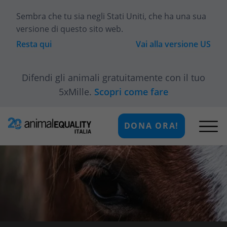
Sembra che tu sia
negli Stati Uniti
, che ha una sua
versione di questo sito web.
Resta qui
Vai alla versione
US
Difendi gli animali gratuitamente con il tuo
5xMille.
Scopri come fare
DONA ORA!