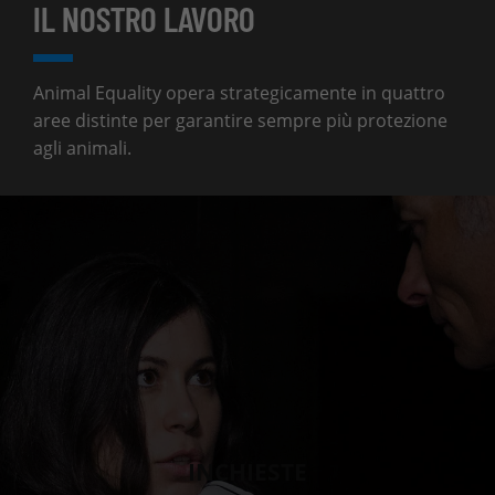
IL NOSTRO LAVORO
Animal Equality opera strategicamente in quattro
aree distinte per garantire sempre più protezione
agli animali.
INCHIESTE