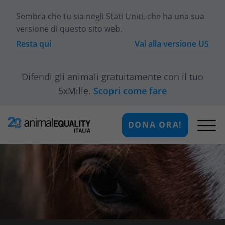
Sembra che tu sia
negli Stati Uniti
, che ha una sua
versione di questo sito web.
Resta qui
Vai alla versione
US
Difendi gli animali gratuitamente con il tuo
5xMille.
Scopri come fare
DONA ORA!