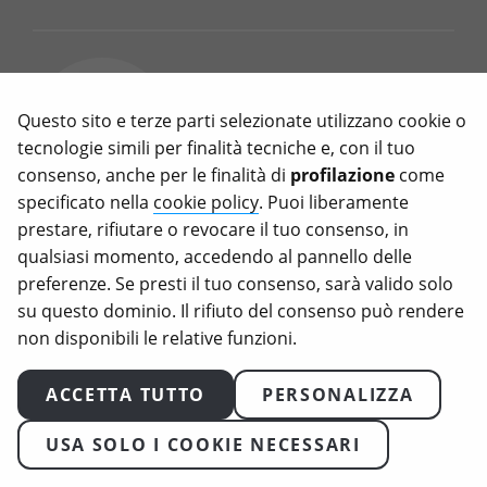
Meat Sounding: il divieto
UE sui nomi veg è una
Questo sito e terze parti selezionate utilizzano cookie o
legge inutile (e ipocrita)
tecnologie simili per finalità tecniche e, con il tuo
consenso, anche per le finalità di
profilazione
come
Marzo 11, 2026
specificato nella
cookie policy
. Puoi liberamente
prestare, rifiutare o revocare il tuo consenso, in
C’è voluto quasi un decennio di
qualsiasi momento, accedendo al pannello delle
battaglie, voti e capovolgimenti
preferenze. Se presti il tuo consenso, sarà valido solo
per arrivare a uno dei risultati più
su questo dominio. Il rifiuto del consenso può rendere
surreali della legislazione europea
non disponibili le relative funzioni.
recente, quello sul meat
sounding: d’ora in poi, chiamare
ACCETTA TUTTO
PERSONALIZZA
“bistecca” un prodotto a base
vegetale sarà illegale in Europa.
USA SOLO I COOKIE NECESSARI
Cos’è il meat sounding e perché
l’UE vuole vietarlo Il “meat