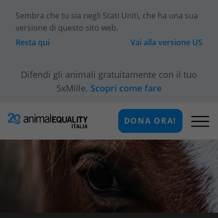
Sembra che tu sia
negli Stati Uniti
, che ha una sua
versione di questo sito web.
Resta qui
Vai alla versione
US
Difendi gli animali gratuitamente con il tuo
5xMille.
Scopri come fare
DONA ORA!