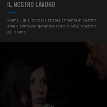
IL NOSTRO LAVORO
Animal Equality opera strategicamente in quattro
aree distinte per garantire sempre più protezione
agli animali.
INCHIESTE