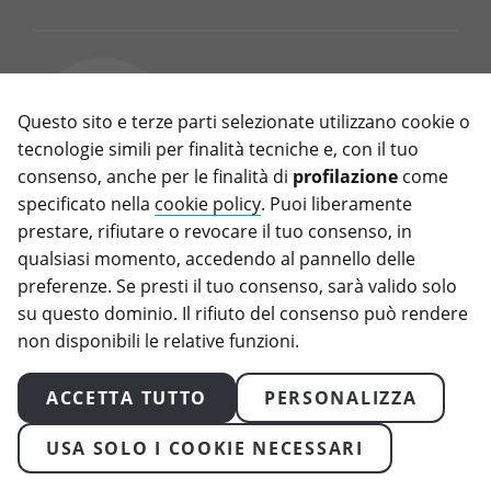
Meat Sounding: il divieto
UE sui nomi veg è una
Questo sito e terze parti selezionate utilizzano cookie o
legge inutile (e ipocrita)
tecnologie simili per finalità tecniche e, con il tuo
consenso, anche per le finalità di
profilazione
come
Marzo 11, 2026
specificato nella
cookie policy
. Puoi liberamente
prestare, rifiutare o revocare il tuo consenso, in
C’è voluto quasi un decennio di
qualsiasi momento, accedendo al pannello delle
battaglie, voti e capovolgimenti
preferenze. Se presti il tuo consenso, sarà valido solo
per arrivare a uno dei risultati più
su questo dominio. Il rifiuto del consenso può rendere
surreali della legislazione europea
non disponibili le relative funzioni.
recente, quello sul meat
sounding: d’ora in poi, chiamare
ACCETTA TUTTO
PERSONALIZZA
“bistecca” un prodotto a base
vegetale sarà illegale in Europa.
USA SOLO I COOKIE NECESSARI
Cos’è il meat sounding e perché
l’UE vuole vietarlo Il “meat